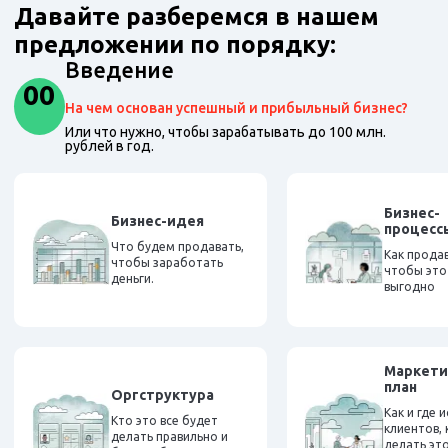
Давайте разберемся в нашем
предложении по порядку:
Введение
00
На чем основан успешный и прибыльный бизнес?
Или что нужно, чтобы зарабатывать до 100 млн.
рублей в год.
Бизнес-
Бизнес-идея
процесс
Что будем продавать,
Как продав
чтобы заработать
чтобы это
деньги.
выгодно
Маркети
план
Оргструктура
Как и где 
Кто это все будет
клиентов, 
делать правильно и
делать эт