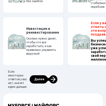
без ошибок
стабильно
перебоев
Если у в
ответы н
Инвестиции и
эти вопр
реинвестирование
поздрав
Сколько нужно денег,
Вы успе
чтобы это все
бизнесм
заработало, и как
уже усп
правильно управлять
заработ
выручкой
свой пе
миллион
Если
некоторых
ответов у вас
Далее
нет, значит
идем дальше: