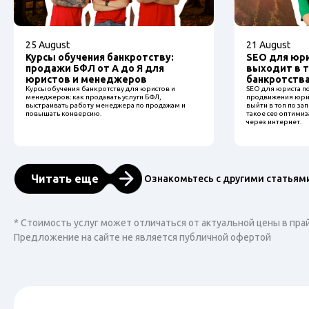
25 August
21 August
Курсы обучения банкротству:
SEO для юри
продажи БФЛ от А до Я для
выходит в т
юристов и менеджеров
банкротств
Курсы обучения банкротству для юристов и
SEO для юриста по
менеджеров: как продавать услуги БФЛ,
продвижения юрис
выстраивать работу менеджера по продажам и
выйти в топ по за
повышать конверсию.
такое сео оптимиз
через интернет.
Читать еще
Ознакомьтесь с другими статьям
* Стоимость услуг может отличаться от актуальной цены в пра
Предложение на сайте не является публичной офертой