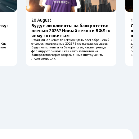
20 August
18 
тву:
Будут ли клиенты на банкротство
Сай
осенью 2025? Новый сезон в БФЛ: к
пра
чему готовиться
юри
е
Стоит ли юристам по БФЛ ожидать рост обращений
Сайт 
 Как
от должников осенью 2025? В статье рассказываем,
для ю
лное
будут ли клиенты на банкротство, какие тренды
Узнай
формируют рынок и как найти клиентов на
разра
банкротство через современные инструменты
клие
лидогенерации.