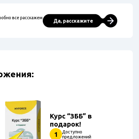
робно все расскажем
Да, расскажите
ожения:
Курс “ЗББ” в
подарок!
Доступно
1
предложений