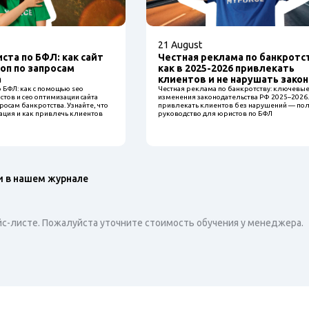
21 August
ста по БФЛ: как сайт
Честная реклама по банкротс
оп по запросам
как в 2025-2026 привлекать
а
клиентов и не нарушать закон
 БФЛ: как с помощью seo
Честная реклама по банкротству: ключевы
тов и сео оптимизации сайта
изменения законодательства РФ 2025–2026.
просам банкротства. Узнайте, что
привлекать клиентов без нарушений — по
ация и как привлечь клиентов
руководство для юристов по БФЛ
и в нашем журнале
йс-листе. Пожалуйста уточните стоимость обучения у менеджера.