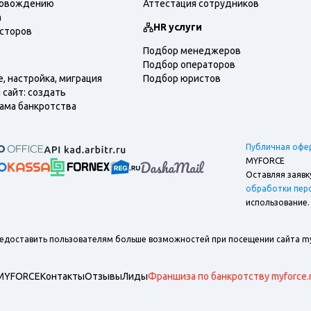
ровождению
Аттестация сотрудников
а
HR услуги
есторов
Подбор менеджеров
Подбор операторов
, настройка, миграция
Подбор юристов
сайт: создать
ама банкротства
Публичная офе
MYFORCE
Оставляя заявк
обработки пер
использование.
редоставить пользователям больше возможностей при посещении сайта my
 MYFORCE
Контакты
Отзывы
Лиды
Франшиза по банкротству myforce.