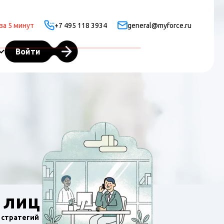
за 5 минут
+7 495 118 3934
general@myforce.ru
Войти
 лиц
 стратегий