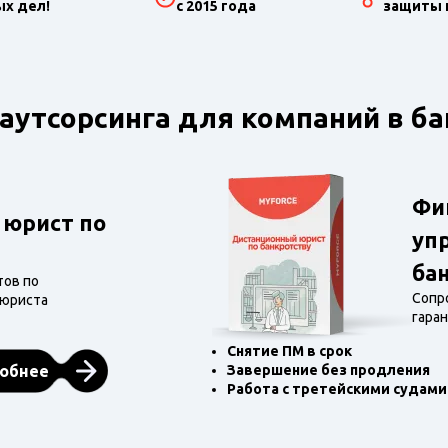
х дел!
с 2015 года
защиты 
утсорсинга для компаний в ба
Фи
юрист по
уп
ба
тов по
Сопр
 юриста
гара
Снятие ПМ в срок
робнее
Завершение без продления
Работа с третейскими судами