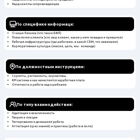
Хард-скиллы сопровожденцев
По специфике информаци:
О нише бизнеса (что такое БФЛ)
Психология клиента (кто наш клиент, какие у него повадки и привычки)
Рабочая инфраструктура (где работаем, в какой CRM, что нажимаем)
Корпоративная культура (миссия, цель, мы - команда)
По должностным инструкциям:
Скрипты, регламенты, нормативы
KPI система и как начисляется заработная плата
Отчетность и работа над ошибками
По типу взаимодействия:
Адаптация и вовлеченность
Теория и лекции
Тестирование и домашняя работа
Аттестация (срез знаний) и практика (работа в поле)