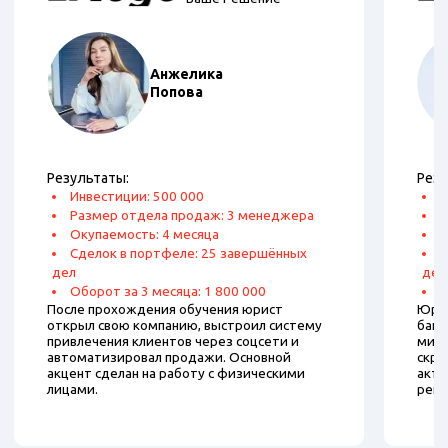
Анжелика
Попова
Результаты:
Резу
Инвестиции: 500 000
И
Размер отдела продаж: 3 менеджера
Р
Окупаемость: 4 месяца
О
Сделок в портфеле: 25 завершённых
С
дел
дел
Оборот за 3 месяца: 1 800 000
О
После прохождения обучения юрист
Юрис
открыл свою компанию, выстроил систему
банк
привлечения клиентов через соцсети и
мини
автоматизировал продажи. Основной
скри
акцент сделан на работу с физическими
акти
лицами.
рекл