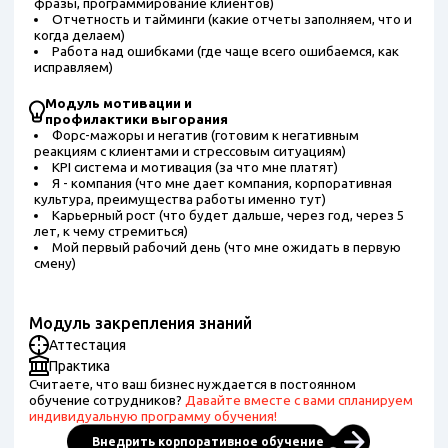
фразы, программирование клиентов)
Отчетность и тайминги (какие отчеты заполняем, что и
когда делаем)
Работа над ошибками (где чаще всего ошибаемся, как
исправляем)
Модуль мотивации и
профилактики выгорания
Форс-мажоры и негатив (готовим к негативным
реакциям с клиентами и стрессовым ситуациям)
KPI система и мотивация (за что мне платят)
Я - компания (что мне дает компания, корпоративная
культура, преимущества работы именно тут)
Карьерный рост (что будет дальше, через год, через 5
лет, к чему стремиться)
Мой первый рабочий день (что мне ожидать в первую
смену)
Модуль закрепления знаний
Аттестация
Практика
Считаете, что ваш бизнес нуждается в постоянном
обучение сотрудников?
Давайте вместе с вами спланируем
индивидуальную программу обучения!
Внедрить корпоративное обучение