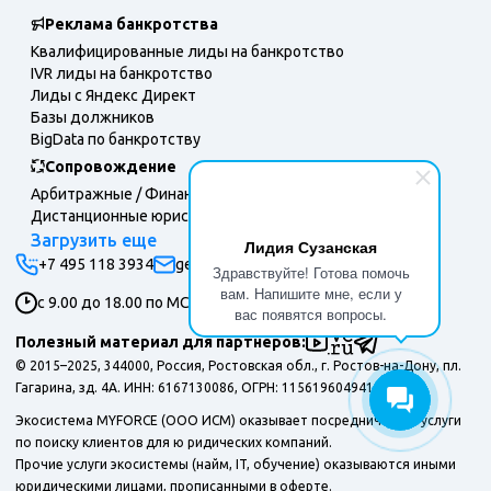
Реклама банкротства
Квалифицированные лиды на банкротство
IVR лиды на банкротство
Лиды с Яндекс Директ
Базы должников
BigData по банкротству
Сопровождение
Арбитражные / Финансовые управляющие
Дистанционные юристы
Загрузить еще
Лидия Сузанская
+7 495 118 3934
general@myforce.ru
Здравствуйте! Готова помочь
вам. Напишите мне, если у
с 9.00 до 18.00 по МСК, пн-пт.
вас появятся вопросы.
Полезный материал для партнеров:
© 2015–2025, 344000, Россия, Ростовская обл., г. Ростов-на-Дону, пл.
Гагарина, зд. 4А. ИНН: 6167130086, ОГРН: 1156196049415.
Экосистема MYFORCE (ООО ИСМ) оказывает посреднические услуги
по поиску клиентов для ю ридических компаний.
Прочие услуги экосистемы (найм, IT, обучение) оказываются иными
юридическими лицами, прописанными в оферте.