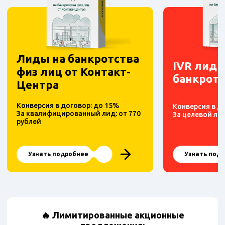
Лиды на банкротства
IVR лиды
физ лиц от Контакт-
банкротс
Центра
Конверсия в договор: до 15%
Конверсия в д
За квалифицированный лид: от 770
За целевой лид
рублей
Узнать подробнее
Узнать под
🔥 Лимитированные акционные