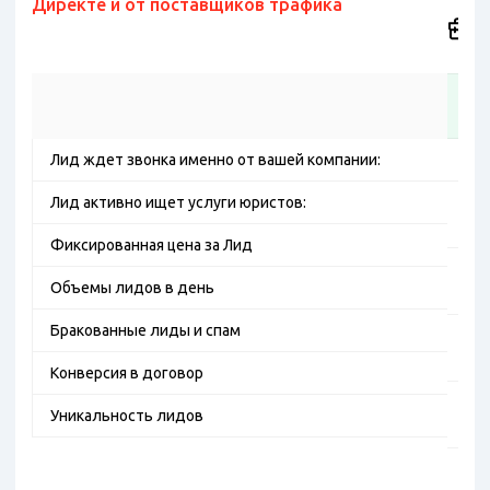
Директе и от поставщиков трафика
Л
Лид ждет звонка именно от вашей компании:
Да,
Лид активно ищет услуги юристов:
Да,
Фиксированная цена за Лид
Ест
Объемы лидов в день
де
Бракованные лиды и спам
На
бю
Конверсия в договор
Фил
Уникальность лидов
во
За