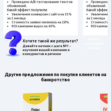
Проведено A/B тестирование текстов
Проведено A
объявлений.
объявлений.
Какой эффект получили:
Какой эффект 
Увеличение конверсии с сайта на 35%
Увеличение 
за 2 месяца.
за 2 месяца.
Стоимость заявки снизилась на 28%.
Стоимость з
ROI кампании вырос на 40%.
ROI кампани
Начать
Хотите такой же результат?
настраивать
Давайте начнем с шага №1 -
рекламу
изучения вашей компании и
конкурентов в регионе
Другие предложения по покупке клиентов на
банкротство