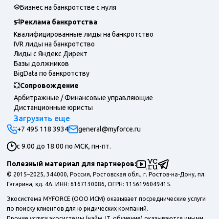
Бизнес на банкротстве с нуля
Реклама банкротства
Квалифицированные лиды на банкротство
IVR лиды на банкротство
Лиды с Яндекс Директ
Базы должников
BigData по банкротству
Сопровождение
Арбитражные / Финансовые управляющие
Дистанционные юристы
Загрузить еще
+7 495 118 3934
general@myforce.ru
с 9.00 до 18.00 по МСК, пн-пт.
Полезный материал для партнеров:
© 2015–2025, 344000, Россия, Ростовская обл., г. Ростов-на-Дону, пл.
Гагарина, зд. 4А. ИНН: 6167130086, ОГРН: 1156196049415.
Экосистема MYFORCE (ООО ИСМ) оказывает посреднические услуги
по поиску клиентов для ю ридических компаний.
Прочие услуги экосистемы (найм, IT, обучение) оказываются иными