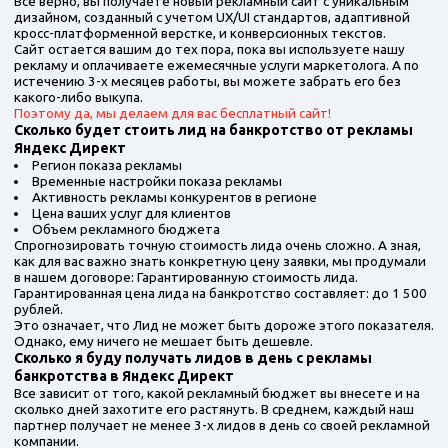
Все верно, вы получаете новый рекламный сайт с уникальным
дизайном, созданный с учетом UX/UI стандартов, адаптивной
кросс-платформенной верстке, и конверсионных текстов.
Сайт остается вашим до тех пора, пока вы используете нашу
рекламу и оплачиваете ежемесячные услуги маркетолога. А по
истечению 3-х месяцев работы, вы можете забрать его без
какого-либо выкупа.
Поэтому да, мы делаем для вас бесплатный сайт!
Сколько будет стоить лид на банкротство от рекламы
Яндекс Директ
Регион показа рекламы
Временные настройки показа рекламы
Активность рекламы конкурентов в регионе
Цена ваших услуг для клиентов
Объем рекламного бюджета
Спрогнозировать точную стоимость лида очень сложно. А зная,
как для вас важно знать конкретную цену заявки, мы продумали
в нашем договоре: Гарантированную стоимость лида.
Гарантированная цена лида на банкротство составляет: до 1 500
рублей.
Это означает, что Лид не может быть дороже этого показателя.
Однако, ему ничего не мешает быть дешевле.
Сколько я буду получать лидов в день с рекламы
банкротства в Яндекс Директ
Все зависит от того, какой рекламный бюджет вы внесете и на
сколько дней захотите его растянуть. В среднем, каждый наш
партнер получает не менее 3-х лидов в день со своей рекламной
компании.