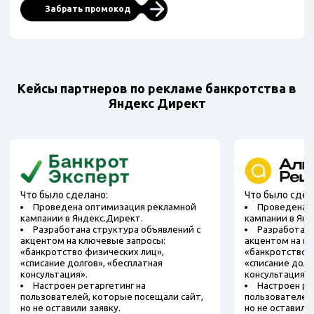
Забрать промокод
Кейсы партнеров по рекламе банкротства в
Яндекс Директ
Что было сделано:
Что было сдел
Проведена оптимизация рекламной
Проведена 
кампании в Яндекс.Директ.
кампании в Янд
Разработана структура объявлений с
Разработана
акцентом на ключевые запросы:
акцентом на к
«банкротство физических лиц»,
«банкротство ф
«списание долгов», «бесплатная
«списание долг
консультация».
консультация».
Настроен ретаргетинг на
Настроен ре
пользователей, которые посещали сайт,
пользователей,
но не оставили заявку.
но не оставили 