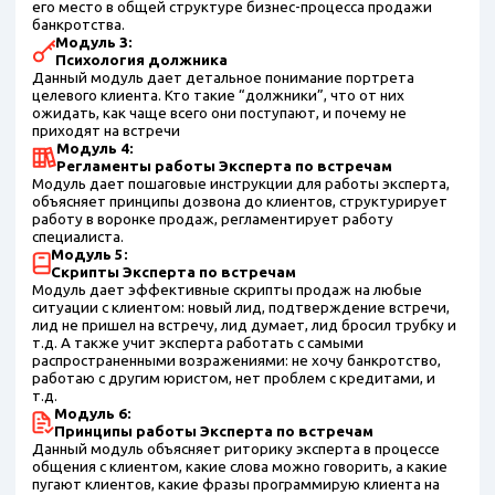
его место в общей структуре бизнес-процесса продажи
банкротства.
Модуль 3:
Психология должника
Данный модуль дает детальное понимание портрета
целевого клиента. Кто такие “должники”, что от них
ожидать, как чаще всего они поступают, и почему не
приходят на встречи
Модуль 4:
Регламенты работы Эксперта по встречам
Модуль дает пошаговые инструкции для работы эксперта,
объясняет принципы дозвона до клиентов, структурирует
работу в воронке продаж, регламентирует работу
специалиста.
Модуль 5:
Скрипты Эксперта по встречам
Модуль дает эффективные скрипты продаж на любые
ситуации с клиентом: новый лид, подтверждение встречи,
лид не пришел на встречу, лид думает, лид бросил трубку и
т.д. А также учит эксперта работать с самыми
распространенными возражениями: не хочу банкротство,
работаю с другим юристом, нет проблем с кредитами, и
т.д.
Модуль 6:
Принципы работы Эксперта по встречам
Данный модуль объясняет риторику эксперта в процессе
общения с клиентом, какие слова можно говорить, а какие
пугают клиентов, какие фразы программирую клиента на