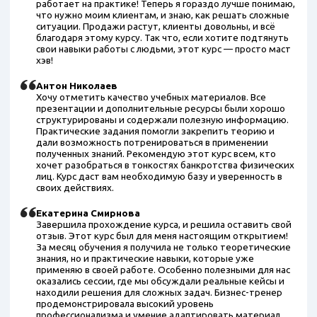
работает на практике! Теперь я гораздо лучше понимаю,
что нужно моим клиентам, и знаю, как решать сложные
ситуации. Продажи растут, клиенты довольны, и всё
благодаря этому курсу. Так что, если хотите подтянуть
свои навыки работы с людьми, этот курс — просто маст
хэв!
Антон Николаев
Хочу отметить качество учебных материалов. Все
презентации и дополнительные ресурсы были хорошо
структурированы и содержали полезную информацию.
Практические задания помогли закрепить теорию и
дали возможность потренироваться в применении
полученных знаний. Рекомендую этот курс всем, кто
хочет разобраться в тонкостях банкротства физических
лиц. Курс даст вам необходимую базу и уверенность в
своих действиях.
Екатерина Смирнова
Завершила прохождение курса, и решила оставить свой
отзыв. Этот курс был для меня настоящим открытием!
За месяц обучения я получила не только теоретические
знания, но и практические навыки, которые уже
применяю в своей работе. Особенно полезными для нас
оказались сессии, где мы обсуждали реальные кейсы и
находили решения для сложных задач. Бизнес-тренер
продемонстрировала высокий уровень
профессионализма и умение адаптировать материал