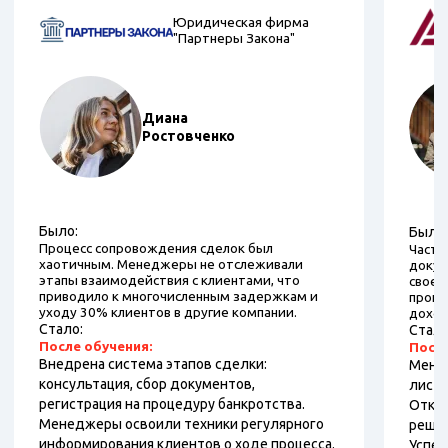
Юридическая фирма
"Партнеры Закона"
Диана
Ростовченко
Было:
Было:
Процесс сопровождения сделок был
Часто
хаотичным. Менеджеры не отслеживали
докум
этапы взаимодействия с клиентами, что
своев
приводило к многочисленным задержкам и
проце
уходу 30% клиентов в другие компании.
доход
Стало:
Стало
После обучения:
После
Внедрена система этапов сделки:
Менед
консультация, сбор документов,
листы
регистрация на процедуру банкротства.
Откры
Менеджеры освоили техники регулярного
решен
информирования клиентов о ходе процесса.
Успе