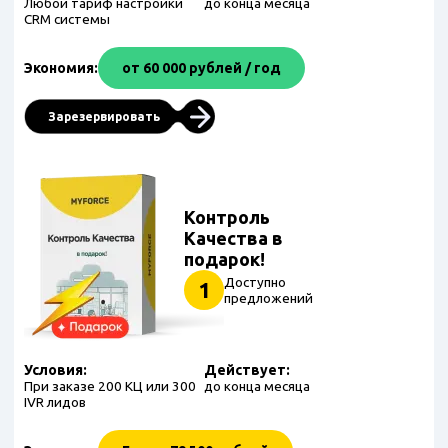
Любой тариф настройки
до конца месяца
CRM системы
Экономия:
от 60 000 рублей / год
Зарезервировать
Контроль
Качества в
подарок!
Доступно
1
предложений
Условия:
Действует:
При заказе 200 КЦ или 300
до конца месяца
IVR лидов