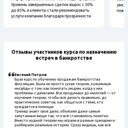
Уровень завершенных сделок вырос с 50%
увели
до 85%, а клиенты стали рекомендовать
повто
услуги компании благодаря прозрачности.
Отзывы участников курса по назначению
встреч в банкротстве
Евгений Петров
Брал курс по обучению продажам банкротства
физ.лицам. Была не просто сухая теория, а реальные
инсайды о том, как помогать людям, когда у них
проблемы с деньгами. Всё продумано до мелочей — от
изучения теории, чтобы всё делать правильно, до
практических советов, как общаться с теми, кто
нуждается в помощи.
Тренер знает своё дело, объяснял даже самые
запутанные вещи так, что всё становилось понятно.
Вместо нудной теории мы играли в разные сценарии и
разбирали реальные истории. Сразу видишь, как всё